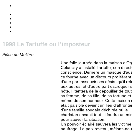
Accueil
Présentation
Archives
Activité
Liens
1998 Le Tartuffe ou l’imposteur
Pièce de Molière
Une folle journée dans la maison d’Or
Celui-ci y a installé Tartuffe, son direc
conscience. Derrière un masque d’aus
ce fourbe avec un discours proliférant
d’une part assouvir ses désirs qu’il re
aux autres, et d’autre part escroquer 
hôte. Il tentera de le dépouiller de tout
sa femme, de sa fille, de sa fortune et
même de son honneur. Cette maison 
était paisible devient un lieu d’affront
d’une famille soudain déchirée où le
charlatan envahit tout. Il faudra un mi
pour sauver la situation.
Un pouvoir éclairé sauvera les victime
naufrage. La paix revenu, mêlons-no