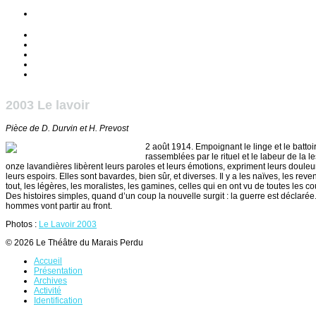
Accueil
Présentation
Archives
Activité
Liens
2003 Le lavoir
Pièce de D. Durvin et H. Prevost
2 août 1914. Empoignant le linge et le battoir
rassemblées par le rituel et le labeur de la le
onze lavandières libèrent leurs paroles et leurs émotions, expriment leurs douleu
leurs espoirs. Elles sont bavardes, bien sûr, et diverses. Il y a les naïves, les rev
tout, les légères, les moralistes, les gamines, celles qui en ont vu de toutes les co
Des histoires simples, quand d’un coup la nouvelle surgit : la guerre est déclarée
hommes vont partir au front.
Photos :
Le Lavoir 2003
© 2026 Le Théâtre du Marais Perdu
Accueil
Présentation
Archives
Activité
Identification