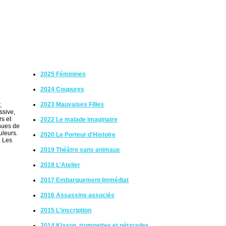
2025 Féminines
2024 Coupures
2023 Mauvaises Filles
,
ssive,
rs et
2022 Le malade imaginaire
enues de
uleurs.
2020 Le Porteur d'Histoire
. Les
2019 Théâtre sans animaux
2018 L'Atelier
2017 Embarquement Immédiat
2016 Assassins associés
2015 L'inscription
2014 Klaxon, trompettes et pétarades