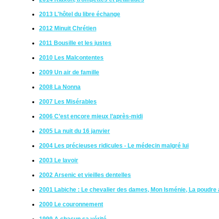
2013 L'hôtel du libre échange
2012 Minuit Chrétien
2011 Bousille et les justes
2010 Les Malcontentes
2009 Un air de famille
2008 La Nonna
2007 Les Misérables
2006 C’est encore mieux l’après-midi
2005 La nuit du 16 janvier
2004 Les précieuses ridicules - Le médecin malgré lui
2003 Le lavoir
2002 Arsenic et vieilles dentelles
2001 Labiche : Le chevalier des dames, Mon Isménie, La poudre 
2000 Le couronnement
1999 A chacun sa vérité